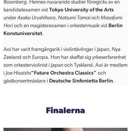
Rosenberg
. Hennes nuvarande studier föregicks av en
kandidatexamen vid
Tokyo University of the Arts
under
Asako Urushihara
,
Natsumi Tamai
och
Masafumi
Hori
och en magisterexamen i orkestermusik vid
Berlin
Konstuniversitet
.
Aoi har varit framgångsrik i violintävlingar i Japan, Nya
Zeeland och Europa. Hon har skaffat sig yrkeserfarenhet
som orkesterviolinist i Japan och Tyskland. Aoi är medlem
i
Joe Hisaishs
”Future Orchestra Classics”
och
gästkonsertmästare i
Deutsche Sinfonietta Berlin
.
Finalerna