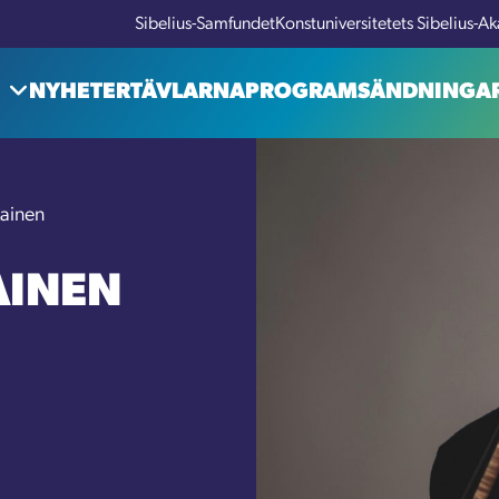
Sibelius-Samfundet
Konstuniversitetets Sibelius-
NYHETER
TÄVLARNA
PROGRAM
SÄNDNINGA
kainen
AINEN