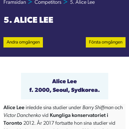
Framsidan
Competitors
5. Alice Lee
5. ALICE LEE
Andra omgången
Första omgången
Alice Lee
f. 2000, Seoul, Sydkorea.
Alice Lee
inledde sina studier under
Barry Shiffman
och
Victor Danchenko
vid
Kungliga konservatoriet i
Toronto
2012. År 2017 fortsatte hon sina studier vid