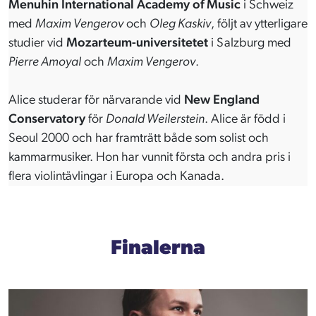
Menuhin International Academy of Music
i Schweiz
med
Maxim Vengerov
och
Oleg Kaskiv
, följt av ytterligare
studier vid
Mozarteum-universitetet
i Salzburg med
Pierre Amoyal
och
Maxim Vengerov
.
Alice studerar för närvarande vid
New England
Conservatory
för
Donald Weilerstein
. Alice är född i
Seoul 2000 och har framträtt både som solist och
kammarmusiker. Hon har vunnit första och andra pris i
flera violintävlingar i Europa och Kanada.
Finalerna