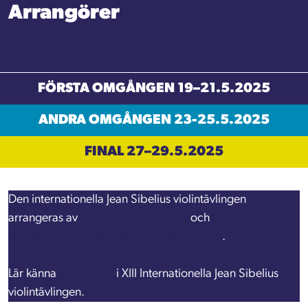
Arrangörer
FÖRSTA OMGÅNGEN 19–21.5.2025
ANDRA OMGÅNGEN 23-25.5.2025
FINAL 27–29.5.2025
Den internationella Jean Sibelius violintävlingen
arrangeras av
Sibelius-Samfundet
och
Konstuniversitetets Sibelius-Akademin
.
Lär känna
partnerna
i XIII Internationella Jean Sibelius
violintävlingen.