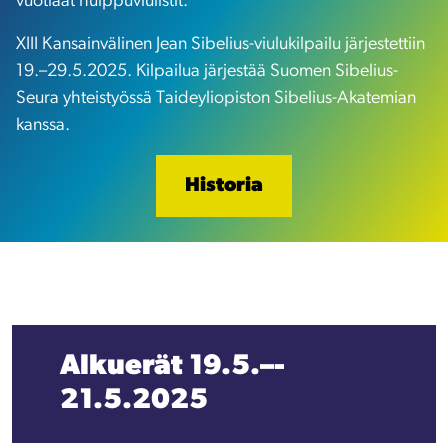
vuotiaat huippuviulistit.
XIII Kansainvälinen Jean Sibelius-viulukilpailu järjestettiin
19.–29.5.2025. Kilpailua järjestää Suomen Sibelius-
Seura yhteistyössä Taideyliopiston Sibelius-Akatemian
kanssa.
Historia
Alkuerät
19.5.­­­­­­–­­­­
21.5.2025