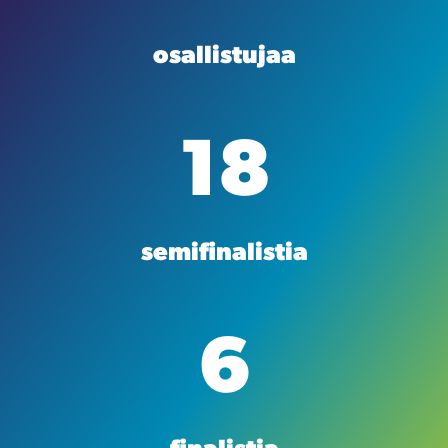
osallistujaa
18
semifinalistia
6