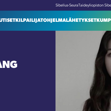
Sibelius-Seura
Taideyliopiston Sib
UTISET
KILPAILIJAT
OHJELMA
LÄHETYKSET
KUMP
ANG