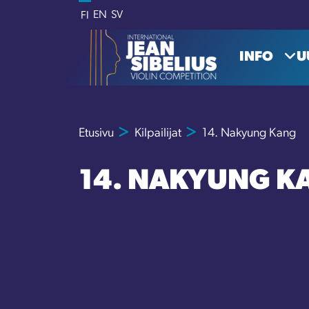
Siirry sisältöön
EN
SV
FI
INFO
U
Etusivu
Kilpailijat
14. Nakyung Kang
14. NAKYUNG K