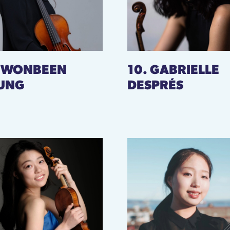
. WONBEEN
10. GABRIELLE
UNG
DESPRÉS