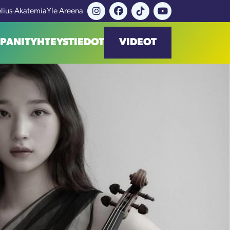
elius-Akatemia
Yle Areena
PANIT
YHTEYSTIEDOT
VIDEOT