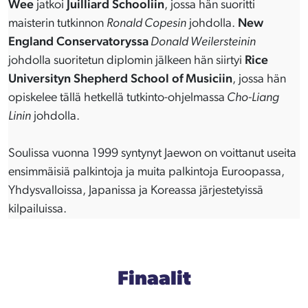
Wee
jatkoi
Juilliard Schooliin
, jossa hän suoritti
maisterin tutkinnon
Ronald Copesin
johdolla.
New
England Conservatoryssa
Donald Weilersteinin
johdolla suoritetun diplomin jälkeen hän siirtyi
Rice
Universityn Shepherd School of Musiciin
, jossa hän
opiskelee tällä hetkellä tutkinto-ohjelmassa
Cho-Liang
Linin
johdolla.
Soulissa vuonna 1999 syntynyt Jaewon on voittanut useita
ensimmäisiä palkintoja ja muita palkintoja Euroopassa,
Yhdysvalloissa, Japanissa ja Koreassa järjestetyissä
kilpailuissa.
Finaalit