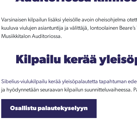
Varsinaisen kilpailun lisäksi yleisölle avoin oheisohjelma ote
kuuluva viulujen asiantuntija ja välittäjä, lontoolainen Beare’s
Musiikkitalon Auditoriossa.
Kilpailu kerää yleis
Sibelius-viulukilpailu kerää yleisöpalautetta tapahtuman ede
ja hyödynnetään seuraavan kilpailun suunnitteluvaiheessa. Palau
Osallistu palautekyselyyn