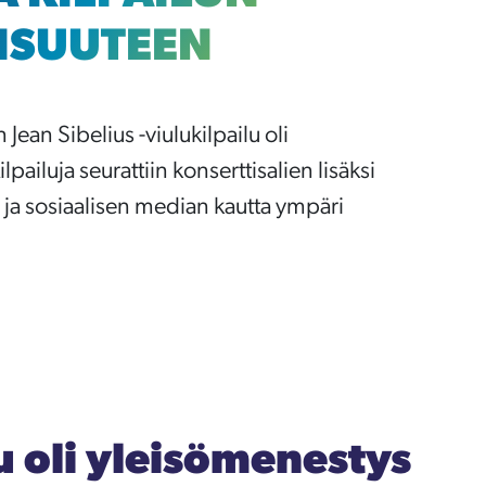
ISUUTEEN
 Jean Sibelius -viulukilpailu oli
pailuja seurattiin konserttisalien lisäksi
 ja sosiaalisen median kautta ympäri
lu oli yleisömenestys