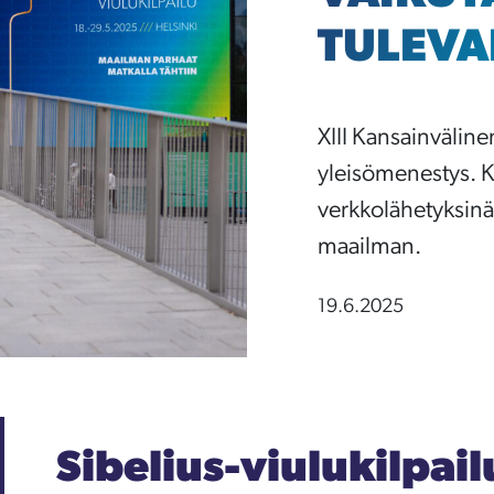
TULEVA
XIII Kansainvälinen
yleisömenestys. Kil
verkkolähetyksinä
maailman.
19.6.2025
Sibelius-viulukilpai