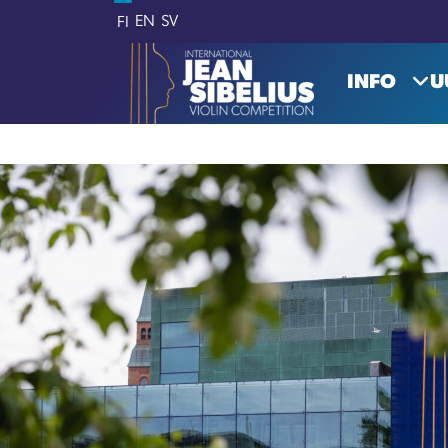
Siirry sisältöön
EN
SV
FI
INFO
U