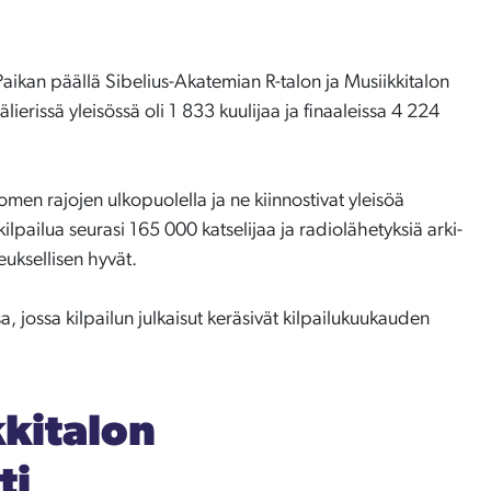
 Paikan päällä Sibelius-Akatemian R-talon ja Musiikkitalon
välierissä yleisössä oli 1 833 kuulijaa ja finaaleissa 4 224
men rajojen ulkopuolella ja ne kiinnostivat yleisöä
lpailua seurasi 165 000 katselijaa ja radiolähetyksiä arki-
euksellisen hyvät.
sa, jossa kilpailun julkaisut keräsivät kilpailukuukauden
kitalon
ti