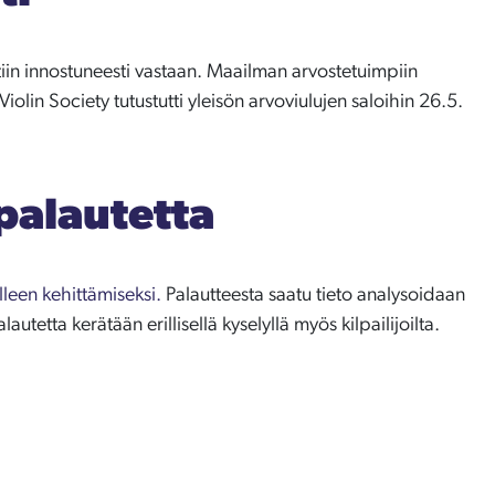
ttiin innostuneesti vastaan. Maailman arvostetuimpiin
 Violin Society tutustutti yleisön arvoviulujen saloihin 26.5.
öpalautetta
lleen kehittämiseksi.
Palautteesta saatu tieto analysoidaan
tetta kerätään erillisellä kyselyllä myös kilpailijoilta.