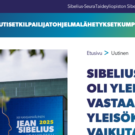
Sibelius-Seura
Taideyliopiston Sib
UTISET
KILPAILIJAT
OHJELMA
LÄHETYKSET
KUMP
Etusivu
Uutinen
SIBELIU
OLI YL
VASTAA
YLEISÖ
VAIKUT