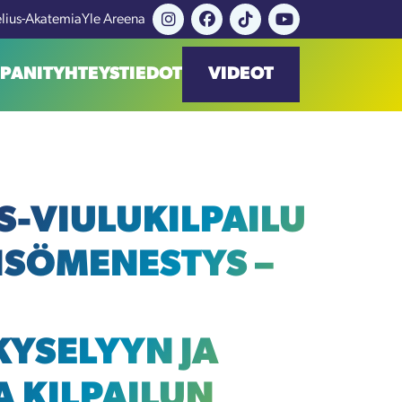
elius-Akatemia
Yle Areena
PANIT
YHTEYSTIEDOT
VIDEOT
S-VIULUKILPAILU
EISÖMENESTYS –
KYSELYYN JA
A KILPAILUN