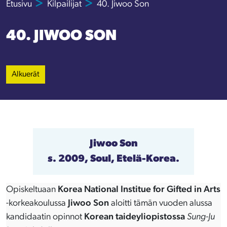
Etusivu
Kilpailijat
40. Jiwoo Son
40. JIWOO SON
Alkuerät
Jiwoo Son
s. 2009, Soul, Etelä-Korea.
Opiskeltuaan
Korea National Institue for Gifted in Arts
-korkeakoulussa
Jiwoo Son
aloitti tämän vuoden alussa
kandidaatin opinnot
Korean taideyliopistossa
Sung-Ju