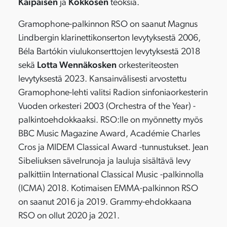
Kaipaisen
ja
Kokkosen
teoksia.
Gramophone-palkinnon RSO on saanut Magnus
Lindbergin klarinettikonserton levytyksestä 2006,
Béla Bartókin viulukonserttojen levytyksestä 2018
sekä
Lotta Wennäkosken
orkesteriteosten
levytyksestä 2023. Kansainvälisesti arvostettu
Gramophone-lehti valitsi Radion sinfoniaorkesterin
Vuoden orkesteri 2003 (Orchestra of the Year) -
palkintoehdokkaaksi. RSO:lle on myönnetty myös
BBC Music Magazine Award, Académie Charles
Cros ja MIDEM Classical Award -tunnustukset. Jean
Sibeliuksen sävelrunoja ja lauluja sisältävä levy
palkittiin International Classical Music -palkinnolla
(ICMA) 2018. Kotimaisen EMMA-palkinnon RSO
on saanut 2016 ja 2019. Grammy-ehdokkaana
RSO on ollut 2020 ja 2021.