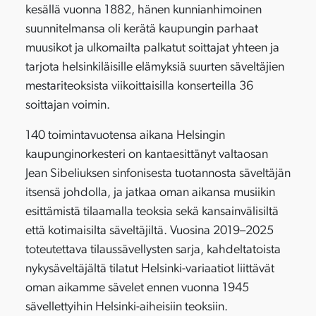
kesällä vuonna 1882, hänen kunnianhimoinen
suunnitelmansa oli kerätä kaupungin parhaat
muusikot ja ulkomailta palkatut soittajat yhteen ja
tarjota helsinkiläisille elämyksiä suurten säveltäjien
mestariteoksista viikoittaisilla konserteilla 36
soittajan voimin.
140 toimintavuotensa aikana Helsingin
kaupunginorkesteri on kantaesittänyt valtaosan
Jean Sibeliuksen sinfonisesta tuotannosta säveltäjän
itsensä johdolla, ja jatkaa oman aikansa musiikin
esittämistä tilaamalla teoksia sekä kansainvälisiltä
että kotimaisilta säveltäjiltä. Vuosina 2019–2025
toteutettava tilaussävellysten sarja, kahdeltatoista
nykysäveltäjältä tilatut Helsinki-variaatiot liittävät
oman aikamme sävelet ennen vuonna 1945
sävellettyihin Helsinki-aiheisiin teoksiin.