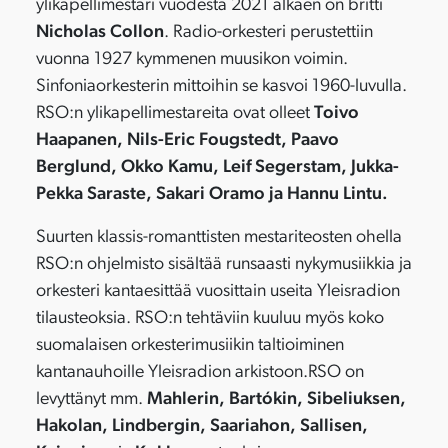
ylikapellimestari vuodesta 2021 alkaen on britti
Nicholas Collon
. Radio-orkesteri perustettiin
vuonna 1927 kymmenen muusikon voimin.
Sinfoniaorkesterin mittoihin se kasvoi 1960-luvulla.
RSO:n ylikapellimestareita ovat olleet
Toivo
Haapanen, Nils-Eric Fougstedt, Paavo
Berglund, Okko Kamu, Leif Segerstam, Jukka-
Pekka Saraste, Sakari Oramo ja Hannu Lintu.
Suurten klassis-romanttisten mestariteosten ohella
RSO:n ohjelmisto sisältää runsaasti nykymusiikkia ja
orkesteri kantaesittää vuosittain useita Yleisradion
tilausteoksia. RSO:n tehtäviin kuuluu myös koko
suomalaisen orkesterimusiikin taltioiminen
kantanauhoille Yleisradion arkistoon.RSO on
levyttänyt mm.
Mahlerin, Bartókin, Sibeliuksen,
Hakolan, Lindbergin, Saariahon, Sallisen,