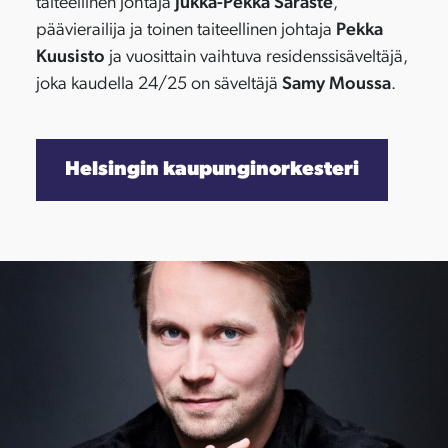
taiteellinen johtaja
Jukka-Pekka Saraste
,
päävierailija ja toinen taiteellinen johtaja
Pekka
Kuusisto
ja vuosittain vaihtuva residenssisäveltäjä,
joka kaudella 24/25 on säveltäjä
Samy Moussa
.
Helsingin kaupunginorkesteri