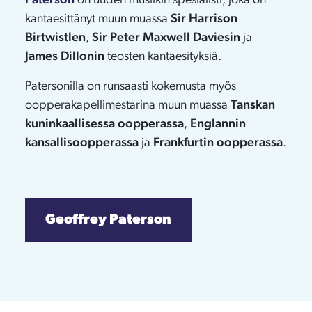
Paterson
on uuden musiikin spesialisti, joka on
kantaesittänyt muun muassa
Sir Harrison
Birtwistlen
,
Sir Peter Maxwell Daviesin
ja
James Dillonin
teosten kantaesityksiä.
Patersonilla on runsaasti kokemusta myös
oopperakapellimestarina muun muassa
Tanskan
kuninkaallisessa oopperassa
,
Englannin
kansallisoopperassa
ja
Frankfurtin oopperassa
.
Geoffrey Paterson