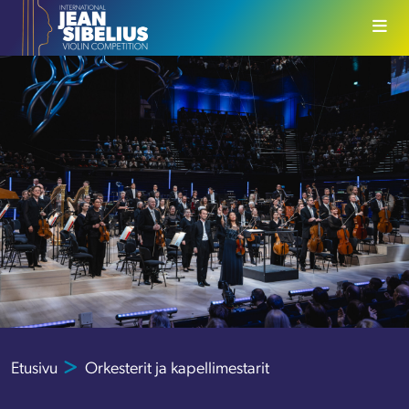
Siirry sisältöön
Etusivu
Orkesterit ja kapellimestarit