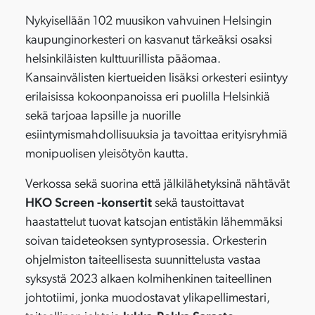
Nykyisellään 102 muusikon vahvuinen Helsingin
kaupunginorkesteri on kasvanut tärkeäksi osaksi
helsinkiläisten kulttuurillista pääomaa.
Kansainvälisten kiertueiden lisäksi orkesteri esiintyy
erilaisissa kokoonpanoissa eri puolilla Helsinkiä
sekä tarjoaa lapsille ja nuorille
esiintymismahdollisuuksia ja tavoittaa erityisryhmiä
monipuolisen yleisötyön kautta.
Verkossa sekä suorina että jälkilähetyksinä nähtävät
HKO Screen -konsertit
sekä taustoittavat
haastattelut tuovat katsojan entistäkin lähemmäksi
soivan taideteoksen syntyprosessia. Orkesterin
ohjelmiston taiteellisesta suunnittelusta vastaa
syksystä 2023 alkaen kolmihenkinen taiteellinen
johtotiimi, jonka muodostavat ylikapellimestari,