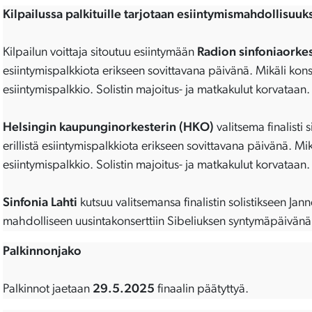
Kilpailussa palkituille tarjotaan esiintymismahdollisuuk
Kilpailun voittaja sitoutuu esiintymään
Radion sinfoniaorkes
esiintymispalkkiota erikseen sovittavana päivänä. Mikäli kons
esiintymispalkkio. Solistin majoitus- ja matkakulut korvataan
Helsingin kaupunginorkesterin (HKO)
valitsema finalist
erillistä esiintymispalkkiota erikseen sovittavana päivänä. Mi
esiintymispalkkio. Solistin majoitus- ja matkakulut korvataan.
Sinfonia Lahti
kutsuu valitsemansa finalistin solistikseen J
mahdolliseen uusintakonserttiin Sibeliuksen syntymäpäivän
Palkinnonjako
Palkinnot jaetaan
29.5.2025
finaalin päätyttyä.