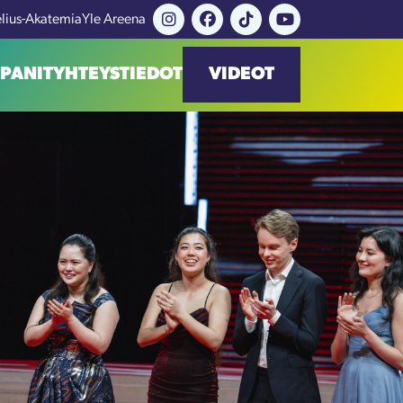
elius-Akatemia
Yle Areena
PANIT
YHTEYSTIEDOT
VIDEOT