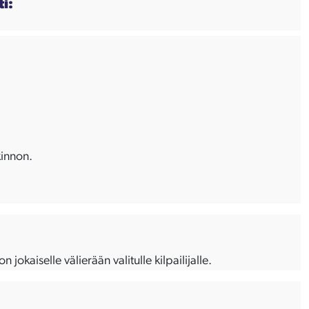
ti:
kinnon.
jokaiselle välierään valitulle kilpailijalle.