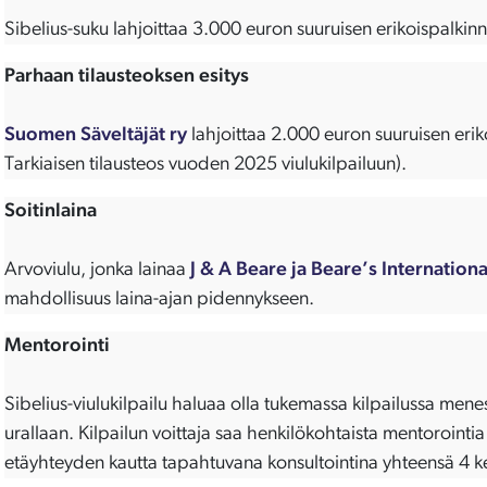
Sibelius-suku lahjoittaa 3.000 euron suuruisen erikoispalkin
Parhaan tilausteoksen esitys
Suomen Säveltäjät ry
lahjoittaa 2.000 euron suuruisen erik
Tarkiaisen tilausteos vuoden 2025 viulukilpailuun).
Soitinlaina
Arvoviulu, jonka lainaa
J & A Beare ja Beare’s Internationa
mahdollisuus laina-ajan pidennykseen.
Mentorointi
Sibelius-viulukilpailu haluaa olla tukemassa kilpailussa menes
urallaan. Kilpailun voittaja saa henkilökohtaista mentorointia
etäyhteyden kautta tapahtuvana konsultointina yhteensä 4 k