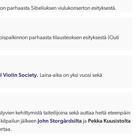
non parhaasta Sibeliuksen viulukonserton esityksestä.
oispalkinnon parhaasta tilausteoksen esityksestä (Outi
l Violin Society.
Laina-aika on yksi vuosi sekä
tyvien kehittymistä taiteilijoina sekä auttaa heitä eteenpäin
 kilpailun jälkeen
John Storgårds
ilta
ja
Pekka Kuusistolta
ertaa.