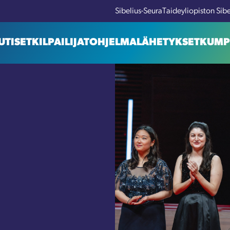
Sibelius-Seura
Taideyliopiston Sib
UTISET
KILPAILIJAT
OHJELMA
LÄHETYKSET
KUMP