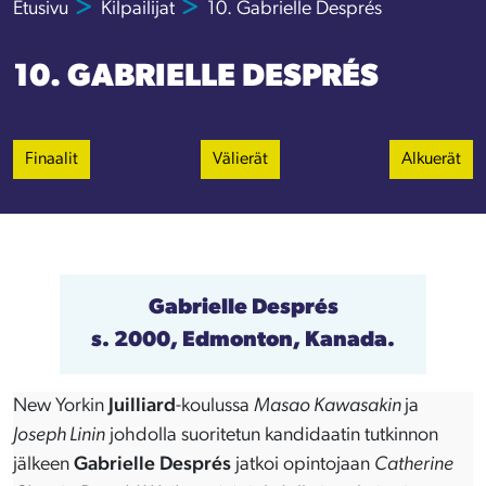
Etusivu
Kilpailijat
10. Gabrielle Després
10. GABRIELLE DESPRÉS
Finaalit
Välierät
Alkuerät
Gabrielle Després
s. 2000, Edmonton, Kanada.
New Yorkin
Juilliard
-koulussa
Masao Kawasakin
ja
Joseph Linin
johdolla suoritetun kandidaatin tutkinnon
jälkeen
Gabrielle Després
jatkoi opintojaan
Catherine