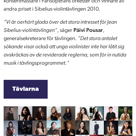
konsertmästare i Parisoperans orkester och vinnare av
andra priset i Sibelius-violintävlingen 2010.
”Vi är oerhört glada över det stora intresset för Jean
Sibelius-violintävlingen”
, säger
Päivi Pousar
,
generalsekreterare för tävlingen.
”Det stora antalet
sökande visar också att unga violinister inte har låtit sig
avskräckas av de reviderade reglerna, som för in nutida
musik i tävlingsprogrammet.”
Tävlarna