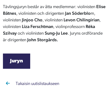
Tävlingsjuryn består av åtta medlemmar: violinisten
Elise
Båtnes
, violinisten och dirigenten
Jan Söderblo
m,
violinisten
Jinjoo Cho
, violinisten
Levon Chilingirian
,
violinisten
Liza Ferschtman
, violinprofessorn
Réka
Szilvay
och violinisten
Sung-Ju Lee
. Juryns ordförande
är dirigenten
John Storgårds.
Juryn
Takaisin uutislistaukseen