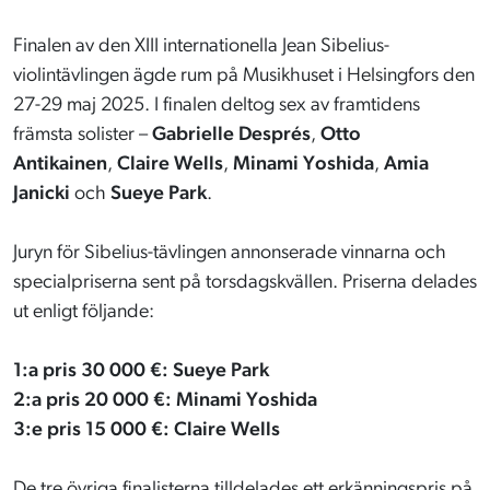
Finalen av den XIII internationella Jean Sibelius-
violintävlingen ägde rum på Musikhuset i Helsingfors den
27-29 maj 2025. I finalen deltog sex av framtidens
främsta solister –
Gabrielle Després
,
Otto
Antikainen
,
Claire Wells
,
Minami Yoshida
,
Amia
Janicki
och
Sueye Park
.
Juryn för Sibelius-tävlingen annonserade vinnarna och
specialpriserna sent på torsdagskvällen. Priserna delades
ut enligt följande:
1:a pris 30 000 €: Sueye Park
2:a pris 20 000 €: Minami Yoshida
3:e pris 15 000 €: Claire Wells
De tre övriga finalisterna tilldelades ett erkänningspris på