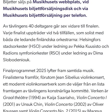
Biljetter säljs på
Musikhusets webbplats, vid
Musikhusets biljettförsäljningsdisk och via
Musikhusets biljettförsäljning per telefon.
Av tävlingens 40 deltagare går sex vidare till finalen.
Varje finalist uppträder vid två tillfällen, som solist med
båda de ledande finländska orkestrarna: Helsingfors
stadsorkester (HSO) under ledning av Pekka Kuusisto och
Radions symfoniorkester (RSO) under ledning av Dima
Slobodeniouk.
Finalprogrammet 2025 lyfter fram samtida musik.
Finalisterna framför, förutom Jean Sibelius violinkonsert,
ett modernt violinkonsertverk som de väljer från en lista
framtagen av tävlingens konstnärliga kommitté. Verken är
Graal théâtre
(1994) av Kaija Saariaho,
Violin Concerto I
(2001) av Unsuk Chin,
Violin Concerto
(2002) av Oliver
Knussen samt
Violin Concerto No. 2
(2015) av Magnus