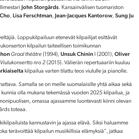
llimestari
John Storgårds
. Kansainvälisen tuomariston
 Cho
,
Lisa Ferschtman
,
Jean-Jacques Kantorow
,
Sung Ju
ltäjiä. Loppukilpailuun etenevät kilpailijat esittävät
ukonserton kilpailun taiteellisen toimikunnan
ahon
Graal théâtre
(1994),
Unsuk Chinin
I (2001),
Oliver
Viulukonsertto nro 2
(2015). Välierän repertuaariin kuuluu
rkiaiselta
kilpailua varten tilattu teos viululle ja pianolle.
mattava. Samalla se on meille suomalaisille yhtä aikaa sekä
ja kunnia olla mukana tekemässä vuoden 2025 kilpailua, ja
ä monipuolisen, omassa ajassamme luontevasti kiinni olevan
årds toteaa.
kikilpailuista kannustavin ja ajassa elävä. Siksi haluamme
joka terävoittää kilpailun musiikillisia elämyksiä”, jatkaa