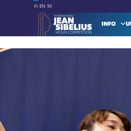
Siirry sisältöön
EN
SV
FI
INFO
U