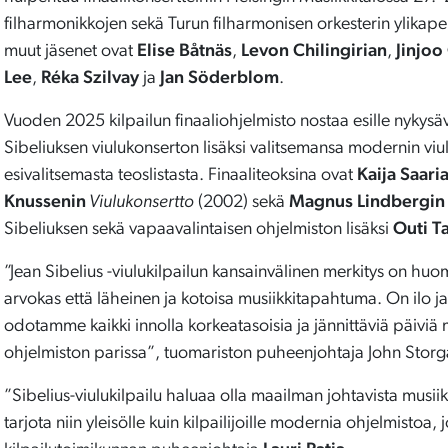
filharmonikkojen sekä Turun filharmonisen orkesterin ylikape
muut jäsenet ovat
Elise Båtnäs
,
Levon Chilingirian
,
Jinjoo
Lee
,
Réka Szilvay
ja
Jan Söderblom
.
Vuoden 2025 kilpailun finaaliohjelmisto nostaa esille nykysäve
Sibeliuksen viulukonserton lisäksi valitsemansa modernin viul
esivalitsemasta teoslistasta. Finaaliteoksina ovat
Kaija Saari
Knussenin
Viulukonsertto
(2002) sekä
Magnus Lindbergin
Sibeliuksen sekä vapaavalintaisen ohjelmiston lisäksi
Outi Ta
”Jean Sibelius -viulukilpailun kansainvälinen merkitys on huo
arvokas että läheinen ja kotoisa musiikkitapahtuma. On ilo 
odotamme kaikki innolla korkeatasoisia ja jännittäviä päivi
ohjelmiston parissa”, tuomariston puheenjohtaja John Storg
”Sibelius-viulukilpailu haluaa olla maailman johtavista musiik
tarjota niin yleisölle kuin kilpailijoille modernia ohjelmistoa, 