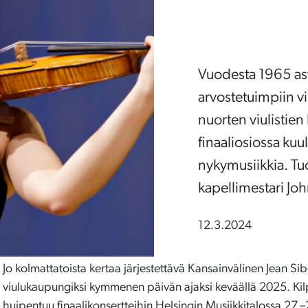
Vuodesta 1965 ast
arvostetuimpiin v
nuorten viulistie
finaaliosiossa kuu
nykymusiikkia. Tuo
kapellimestari Jo
12.3.2024
Jo kolmattatoista kertaa järjestettävä Kansainvälinen Jean Sibe
viulukaupungiksi kymmenen päivän ajaksi keväällä 2025. Kilp
huipentuu finaalikonsertteihin Helsingin Musiikkitalossa 27