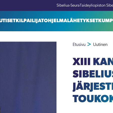
Sibelius-Seura
Taideyliopiston Sib
UTISET
KILPAILIJAT
OHJELMA
LÄHETYKSET
KUMP
Etusivu
Uutinen
XIII K
SIBELIU
JÄRJES
TOUKO