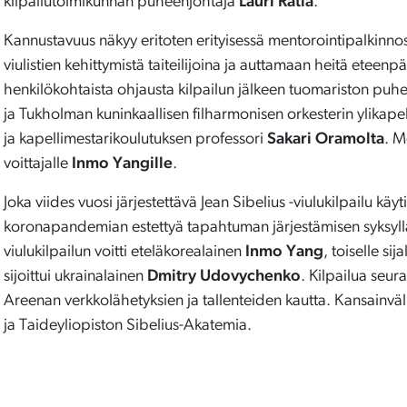
kilpailutoimikunnan puheenjohtaja
Lauri Ratia
.
Kannustavuus näkyy eritoten erityisessä mentorointipalkinnos
viulistien kehittymistä taiteilijoina ja auttamaan heitä eteenp
henkilökohtaista ohjausta kilpailun jälkeen tuomariston puhe
ja Tukholman kuninkaallisen filharmonisen orkesterin ylikapel
ja kapellimestarikoulutuksen professori
Sakari Oramolta
. M
voittajalle
Inmo Yangille
.
Joka viides vuosi järjestettävä Jean Sibelius -viulukilpailu käy
koronapandemian estettyä tapahtuman järjestämisen syksyllä 
viulukilpailun voitti eteläkorealainen
Inmo Yang
, toiselle si
sijoittui ukrainalainen
Dmitry Udovychenko
. Kilpailua seu
Areenan verkkolähetyksien ja tallenteiden kautta. Kansainvälis
ja Taideyliopiston Sibelius-Akatemia.