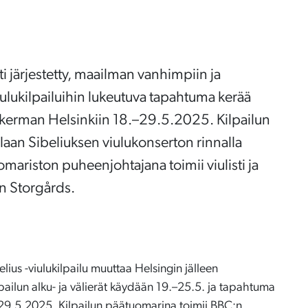
i järjestetty, maailman vanhimpiin ja
iulukilpailuihin lukeutuva tapahtuma kerää
n kerman Helsinkiin 18.–29.5.2025. Kilpailun
llaan Sibeliuksen viulukonserton rinnalla
mariston puheenjohtajana toimii viulisti ja
hn Storgårds.
lius -viulukilpailu muuttaa Helsingin jälleen
ailun alku- ja välierät käydään 19.–25.5. ja tapahtuma
.–29.5.2025. Kilpailun päätuomarina toimii BBC:n