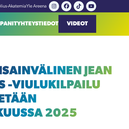
elius-Akatemia
Yle Areena
PANIT
YHTEYSTIEDOT
VIDEOT
ANSAINVÄLINEN JEAN
S -VIULUKILPAILU
TETÄÄN
KUUSSA 2025