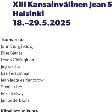
XIII Kansainvälinen Jean S
Helsinki
18.–29.5.2025
Tuomaristo
John Storgårds pj.
Elise Båtnäs
Levon Chilingirian
Jinjoo Cho
Lisa Ferschtman
Jean-Jacques Kantorow
Sung Ju Lee
Réka Szilvay
Jan Söderblom
Kilpailutoimikunta