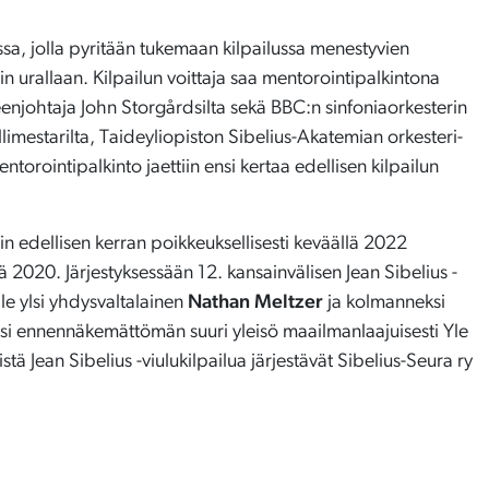
sa, jolla pyritään tukemaan kilpailussa menestyvien
äin urallaan. Kilpailun voittaja saa mentorointipalkintona
enjohtaja John Storgårdsilta sekä BBC:n sinfoniaorkesterin
limestarilta, Taideyliopiston Sibelius-Akatemian orkesteri-
entorointipalkinto jaettiin ensi kertaa edellisen kilpailun
tiin edellisen kerran poikkeuksellisesti keväällä 2022
2020. Järjestyksessään 12. kansainvälisen Jean Sibelius -
jalle ylsi yhdysvaltalainen
Nathan Meltzer
ja kolmanneksi
rasi ennennäkemättömän suuri yleisö maailmanlaajuisesti Yle
tä Jean Sibelius -viulukilpailua järjestävät Sibelius-Seura ry