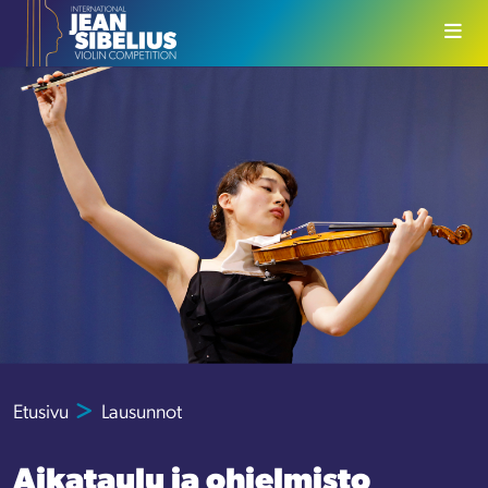
Siirry sisältöön
Etusivu
Lausunnot
Aikataulu ja ohjelmisto