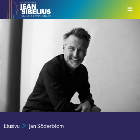
Siirry sisältöön
Etusivu
Jan Söderblom