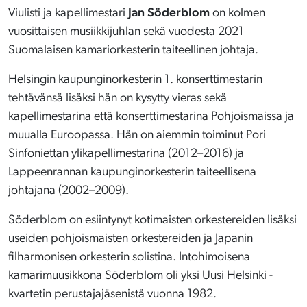
Viulisti ja kapellimestari
Jan Söderblom
on kolmen
vuosittaisen musiikkijuhlan sekä vuodesta 2021
Suomalaisen kamariorkesterin taiteellinen johtaja.
Helsingin kaupunginorkesterin 1. konserttimestarin
tehtävänsä lisäksi hän on kysytty vieras sekä
kapellimestarina että konserttimestarina Pohjoismaissa ja
muualla Euroopassa. Hän on aiemmin toiminut Pori
Sinfoniettan ylikapellimestarina (2012–2016) ja
Lappeenrannan kaupunginorkesterin taiteellisena
johtajana (2002–2009).
Söderblom on esiintynyt kotimaisten orkestereiden lisäksi
useiden pohjoismaisten orkestereiden ja Japanin
filharmonisen orkesterin solistina. Intohimoisena
kamarimuusikkona Söderblom oli yksi Uusi Helsinki -
kvartetin perustajajäsenistä vuonna 1982.