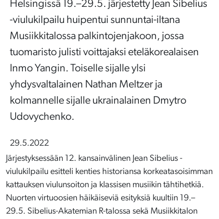
Helsingissä 19.–29.5. järjestetty Jean Sibelius
-viulukilpailu huipentui sunnuntai-iltana
Musiikkitalossa palkintojenjakoon, jossa
tuomaristo julisti voittajaksi eteläkorealaisen
Inmo Yangin. Toiselle sijalle ylsi
yhdysvaltalainen Nathan Meltzer ja
kolmannelle sijalle ukrainalainen Dmytro
Udovychenko.
29.5.2022
Järjestyksessään 12. kansainvälinen Jean Sibelius -
viulukilpailu esitteli kenties historiansa korkeatasoisimman
kattauksen viulunsoiton ja klassisen musiikin tähtihetkiä.
Nuorten virtuoosien häikäiseviä esityksiä kuultiin 19.–
29.5. Sibelius-Akatemian R-talossa sekä Musiikkitalon