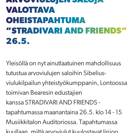
ARVOVIULUJEN SALOJA
VALOTTAVA
OHEISTAPAHTUMA
”STRADIVARI AND FRIENDS”
26.5.
Yleisöllä on nyt ainutlaatuinen mahdollisuus
tutustua arvoviulujen saloihin Sibelius-
viulukilpailun yhteistyökumppanin, Lontoossa
toimivan Bearesin edustajien
kanssa STRADIVARI AND FRIENDS -
tapahtumassa maanantaina 26.5. klo 14 - 15
Musiikkitalon Auditoriossa. Tapahtumassa
kuullaan, miltä arvoviulut kuulostavat Jinjoo