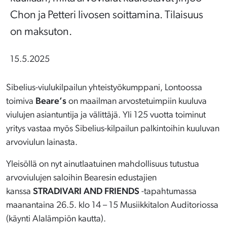
Chon ja Petteri Iivosen soittamina. Tilaisuus
on maksuton.
15.5.2025
Sibelius-viulukilpailun yhteistyökumppani, Lontoossa
toimiva
Beare’s
on maailman arvostetuimpiin kuuluva
viulujen asiantuntija ja välittäjä. Yli 125 vuotta toiminut
yritys vastaa myös Sibelius-kilpailun palkintoihin kuuluvan
arvoviulun lainasta.
Yleisöllä on nyt ainutlaatuinen mahdollisuus tutustua
arvoviulujen saloihin Bearesin edustajien
kanssa
STRADIVARI AND FRIENDS
-tapahtumassa
maanantaina 26.5. klo 14 – 15 Musiikkitalon Auditoriossa
(käynti Alalämpiön kautta).